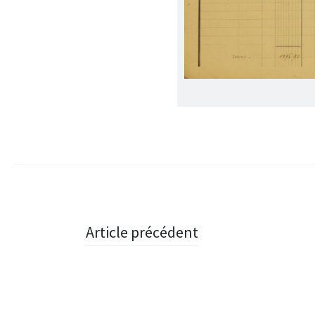
Post navigation
Article précédent